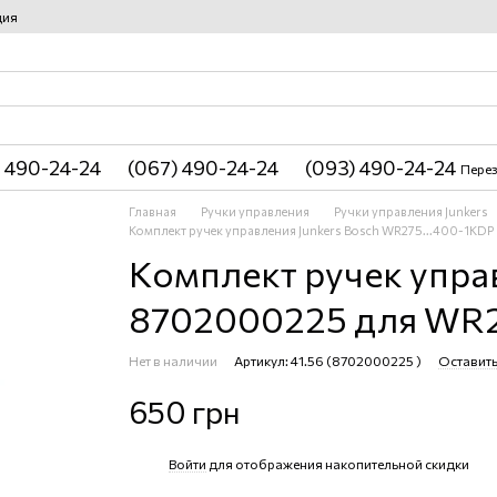
ция
 490-24-24
(067) 490-24-24
(093) 490-24-24
Перез
Главная
Ручки управления
Ручки управления Junkers
Комплект ручек управления Junkers Bosch WR275...400-1KDP
Комплект ручек управ
8702000225 для WR2
Нет в наличии
Артикул: 41.56 (8702000225 )
Оставить
650 грн
Войти
для отображения накопительной скидки
%