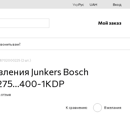
Укр
Рус
UAH
Вход
Мой заказ
вонить вам?
 8702000225 (2 шт.)
ления Junkers Bosch
75...400-1KDP
 отзыв
К сравнению
В желания