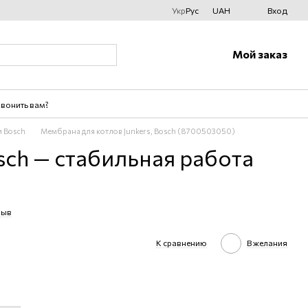
Укр
Рус
UAH
Вход
Мой заказ
вонить вам?
 Bosch
Мембрана для котлов Junkers, Bosch (8700503050)
sch — стабильная работа
зыв
К сравнению
В желания