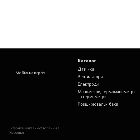
Каталог
Датчики
Мобільна версія
Вентилятори
Електроди
Манометри, термоманометри
та термометри
Розширювальні баки
Інтернет-магазин створений з
Хорошоп