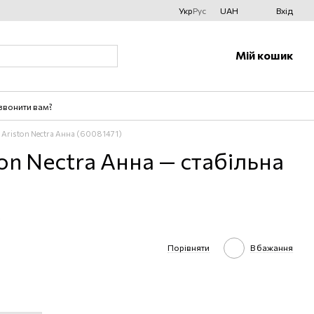
Укр
Рус
UAH
Вхід
Мій кошик
звонити вам?
Ariston Nectra Анна (60081471)
on Nectra Анна — стабільна
Порівняти
В бажання