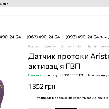
рмація
 490-24-24
(067) 490-24-24
(093) 490-24-24
Перед
Головна
Датчики
Датчики Ariston
Датчик протоки 
Датчик протоки Arist
активація ГВП
В наявності
Артикул: (9.39) 60081471
Написати відгук
1 352 грн
Увійти
для відображення накопичувальної знижки
%