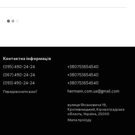
Контактна інформація
(095) 490-24-24
+380753654540
(067) 490-24-24
+380753654540
(093) 490-24-24
+380753654540
hermann.com.ua@gmail.com
Передзвонити вам?
вулиця Фісановича 19,
Кропивницький, Кіровоградська
область, Україна, 25000
Мапа проїзду