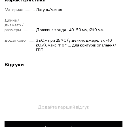
Материал
Латунь/метал
Длина /
диаметр /
размеры
Довжина зонда ~40–50 мм, Ø10 мм
додатково
3 кОм при 25 °C (у деяких джерелах ~10
кОм), макс. 110 °C, для контурів опалення/
ГВП
Відгуки
Додайте перший відгук