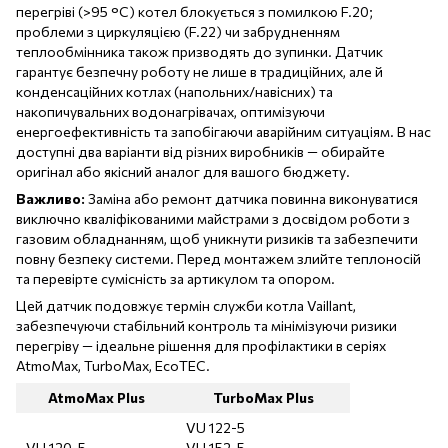
перегріві (>95 °C) котел блокується з помилкою F.20;
проблеми з циркуляцією (F.22) чи забрудненням
теплообмінника також призводять до зупинки. Датчик
гарантує безпечну роботу не лише в традиційних, але й
конденсаційних котлах (напольних/навісних) та
накопичувальних водонагрівачах, оптимізуючи
енергоефективність та запобігаючи аварійним ситуаціям. В нас
доступні два варіанти від різних виробників — обирайте
оригінал або якісний аналог для вашого бюджету.
Важливо:
Заміна або ремонт датчика повинна виконуватися
виключно кваліфікованими майстрами з досвідом роботи з
газовим обладнанням, щоб уникнути ризиків та забезпечити
повну безпеку системи. Перед монтажем злийте теплоносій
та перевірте сумісність за артикулом та опором.
Цей датчик подовжує термін служби котла Vaillant,
забезпечуючи стабільний контроль та мінімізуючи ризики
перегріву — ідеальне рішення для профілактики в серіях
AtmoMax, TurboMax, EcoTEC.
AtmoMax Plus
TurboMax Plus
VU 122-5
VU 120-5
VU 152-5