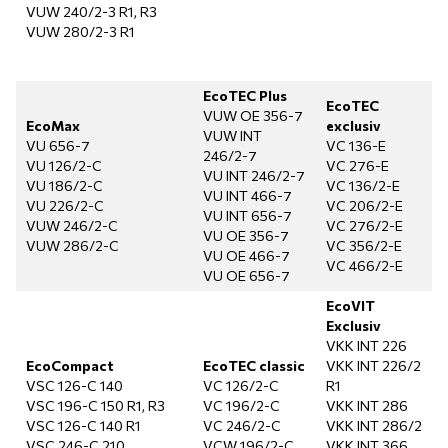
VUW 240/2-3 R1, R3
VUW 280/2-3 R1
EcoTEC Plus
EcoTEC
VUW OE 356-7
EcoMax
exclusiv
VUW INT
VU 656-7
VC 136-E
246/2-7
VU 126/2-C
VC 276-E
VU INT 246/2-7
VU 186/2-C
VC 136/2-E
VU INT 466-7
VU 226/2-C
VC 206/2-E
VU INT 656-7
VUW 246/2-C
VC 276/2-E
VU OE 356-7
VUW 286/2-C
VC 356/2-E
VU OE 466-7
VC 466/2-E
VU OE 656-7
EcoVIT
Exclusiv
VKK INT 226
EcoCompact
EcoTEC classic
VKK INT 226/2
VSC 126-C 140
VC 126/2-C
R1
VSC 196-C 150 R1, R3
VC 196/2-C
VKK INT 286
VSC 126-C 140 R1
VC 246/2-C
VKK INT 286/2
VSC 246-C 210
VCW 196/2-C
VKK INT 366