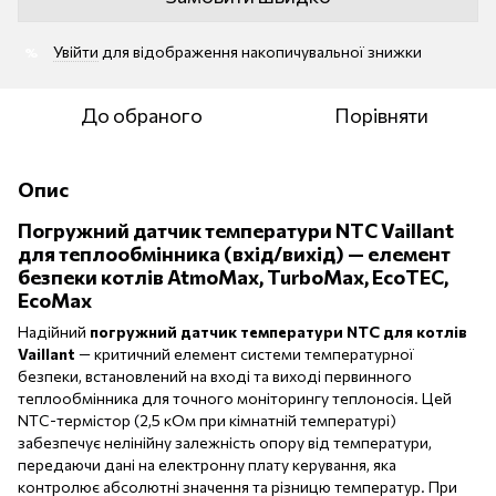
Увійти
для відображення накопичувальної знижки
%
До обраного
Порівняти
Опис
Погружний датчик температури NTC Vaillant
для теплообмінника (вхід/вихід) — елемент
безпеки котлів AtmoMax, TurboMax, EcoTEC,
EcoMax
Надійний
погружний датчик температури NTC для котлів
Vaillant
— критичний елемент системи температурної
безпеки, встановлений на вході та виході первинного
теплообмінника для точного моніторингу теплоносія. Цей
NTC-термістор (2,5 кОм при кімнатній температурі)
забезпечує нелінійну залежність опору від температури,
передаючи дані на електронну плату керування, яка
контролює абсолютні значення та різницю температур. При