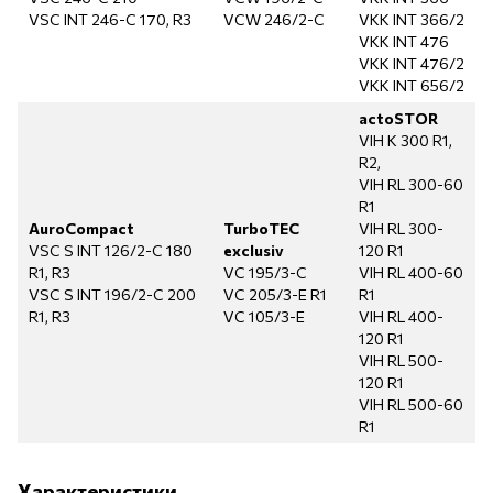
VSC INT 246-C 170, R3
VCW 246/2-C
VKK INT 366/2
VKK INT 476
VKK INT 476/2
VKK INT 656/2
actoSTOR
VIH K 300 R1,
R2,
VIH RL 300-60
R1
AuroCompact
TurboTEC
VIH RL 300-
VSC S INT 126/2-C 180
exclusiv
120 R1
R1, R3
VC 195/3-C
VIH RL 400-60
VSC S INT 196/2-C 200
VC 205/3-E R1
R1
R1, R3
VC 105/3-E
VIH RL 400-
120 R1
VIH RL 500-
120 R1
VIH RL 500-60
R1
Характеристики