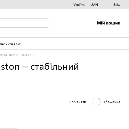
Укр
Рус
UAH
Вхід
Мій кошик
звонити вам?
ди Ariston (65104321)
iston — стабільний
Порівняти
В бажання