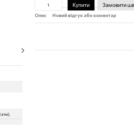
Купити
Замовити ш
Опис
Новий відгук або коментар
 атм),