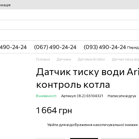
рмація
 490-24-24
(067) 490-24-24
(093) 490-24-24
Перед
Головна
Датчики
Датчики Ariston
Датчик тиску во
Датчик тиску води Ar
контроль котла
В наявності
Артикул: (8.2) 65104321
Написати відгук
1 664 грн
Увійти
для відображення накопичувальної знижки
%