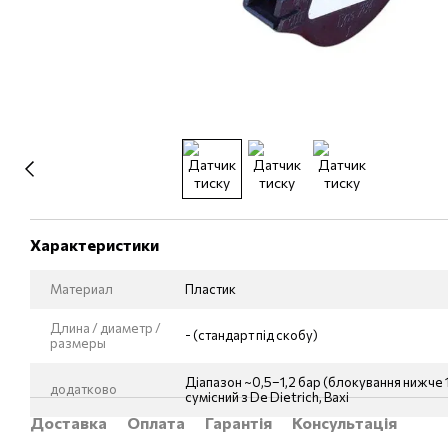
Характеристики
Материал
Пластик
Длина / диаметр /
- (стандарт під скобу)
размеры
Діапазон ~0,5–1,2 бар (блокування нижче 1
додатково
сумісний з De Dietrich, Baxi
Доставка
Оплата
Гарантія
Консультація