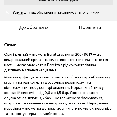
Увійти
для відображення накопичувальної знижки
%
До обраного
Порівняти
Опис
Оригінальний манометр Beretta артикул 20049617 — це
вимірювальний прилад тиску теплоносія в системі опалення
настінних газових котлів Beretta з рідкокристалічним
дисплеєм на панелі керування.
Манометр фіксується спеціальною скобою в передбаченому
місці на панелі котла та дозволяє в реальному часі
відстежувати тиск у контурі опалення. Нормальний тиск у
холодній системі — від 0,6 до 1,5 бар. Якщо показання
опускаються нижче 0,5 бар — котел може заблокуватися,
потрібне підживлення через кран підживлення. Періодична
перевірка манометра допомагає уникнути помилок, перегріву
та подовжує термін служби котла.