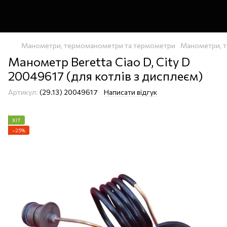
Манометри, термоманометри та термометри
Манометри, т
Манометр Beretta Ciao D, City D
20049617 (для котлів з дисплеєм)
Артикул:
(29.13) 20049617
Написати відгук
ХІТ
−25%