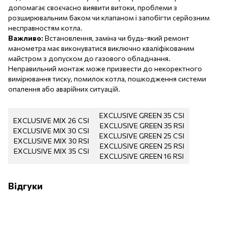
допомагає своєчасно виявити витоки, проблеми з
розширювальним баком чи клапаном і запобігти серйозним
несправностям котла.
Важливо:
Встановлення, заміна чи будь-який ремонт
манометра має виконуватися виключно кваліфікованим
майстром з допуском до газового обладнання.
Неправильний монтаж може призвести до некоректного
вимірювання тиску, помилок котла, пошкодження системи
опалення або аварійних ситуацій.
EXCLUSIVE GREEN 35 CSI
EXCLUSIVE MIX 26 CSI
EXCLUSIVE GREEN 35 RSI
EXCLUSIVE MIX 30 CSI
EXCLUSIVE GREEN 25 CSI
EXCLUSIVE MIX 30 RSI
EXCLUSIVE GREEN 25 RSI
EXCLUSIVE MIX 35 CSI
EXCLUSIVE GREEN 16 RSI
Відгуки