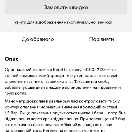
Замовити швидко
Увійти
для відображення накопичувальної знижки
%
До обраного
Порівняти
Опис
Оригінальний манометр Beretta артикул R10027135 — це
точний вимірювальний прилад тиску теплоносія в системі
опалення настінних газових котлів. Фіксація під скобу
забезпечує швидке та надійне встановлення на гідравлічній
групі котла.
Манометр дозволяє в реальному часі контролювати тиск у
контурі опалення: нормальні значення в холодній системі — 1–
1,5 бар. Якщо показання опускаються нижче 1 бара — потрібне
підживлення через кран підживлення. При перевищенні 3 бар
автоматично спрацьовує запобіжний клапан, скидаючи
надлишковий тиск. Регулярна перевірка манометра