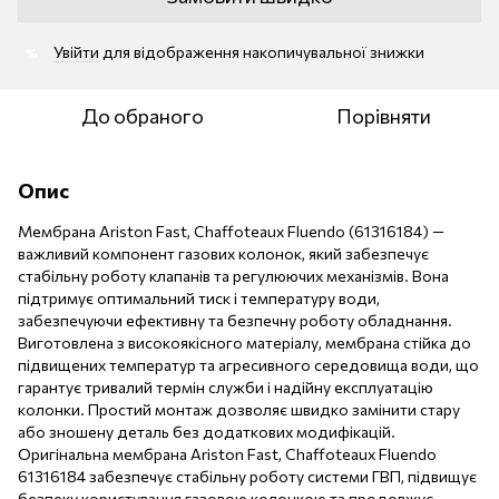
Увійти
для відображення накопичувальної знижки
%
До обраного
Порівняти
Опис
Мембрана Ariston Fast, Chaffoteaux Fluendo (61316184) —
важливий компонент газових колонок, який забезпечує
стабільну роботу клапанів та регулюючих механізмів. Вона
підтримує оптимальний тиск і температуру води,
забезпечуючи ефективну та безпечну роботу обладнання.
Виготовлена з високоякісного матеріалу, мембрана стійка до
підвищених температур та агресивного середовища води, що
гарантує тривалий термін служби і надійну експлуатацію
колонки. Простий монтаж дозволяє швидко замінити стару
або зношену деталь без додаткових модифікацій.
Оригінальна мембрана Ariston Fast, Chaffoteaux Fluendo
61316184 забезпечує стабільну роботу системи ГВП, підвищує
безпеку користування газовою колонкою та продовжує