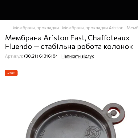
Мембрани, прокладки
Мембрани, прокладки Ariston
Мембр
Мембрана Ariston Fast, Chaffoteaux
Fluendo — стабільна робота колонок
Артикул:
(30.21) 61316184
Написати відгук
−29%