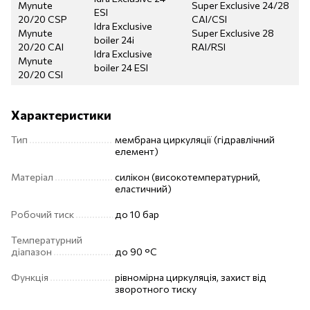
Mynute
Super Exclusive 24/28
ESI
20/20 CSP
CAI/CSI
Idra Exclusive
Mynute
Super Exclusive 28
boiler 24i
20/20 CAI
RAI/RSI
Idra Exclusive
Mynute
boiler 24 ESI
20/20 CSI
Характеристики
Тип
мембрана циркуляції (гідравлічний
елемент)
Матеріал
силікон (високотемпературний,
еластичний)
Робочий тиск
до 10 бар
Температурний
діапазон
до 90 °C
Функція
рівномірна циркуляція, захист від
зворотного тиску