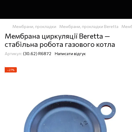
Мембрани, прокладки
Мембрани, прокладки Beretta
Мемб
Мембрана циркуляції Beretta —
стабільна робота газового котла
Артикул:
(30.62) R6872
Написати відгук
−27%