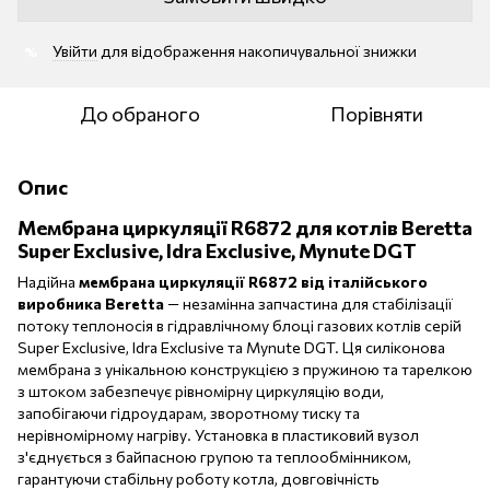
Увійти
для відображення накопичувальної знижки
%
До обраного
Порівняти
Опис
Мембрана циркуляції R6872 для котлів Beretta
Super Exclusive, Idra Exclusive, Mynute DGT
Надійна
мембрана циркуляції R6872 від італійського
виробника Beretta
— незамінна запчастина для стабілізації
потоку теплоносія в гідравлічному блоці газових котлів серій
Super Exclusive, Idra Exclusive та Mynute DGT. Ця силіконова
мембрана з унікальною конструкцією з пружиною та тарелкою
з штоком забезпечує рівномірну циркуляцію води,
запобігаючи гідроударам, зворотному тиску та
нерівномірному нагріву. Установка в пластиковий вузол
з'єднується з байпасною групою та теплообмінником,
гарантуючи стабільну роботу котла, довговічність