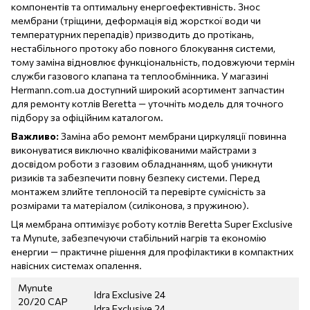
компонентів та оптимальну енергоефективність. Знос
мембрани (тріщини, деформація від жорсткої води чи
температурних перепадів) призводить до протікань,
нестабільного протоку або повного блокування системи,
тому заміна відновлює функціональність, подовжуючи термін
служби газового клапана та теплообмінника. У магазині
Hermann.com.ua доступний широкий асортимент запчастин
для ремонту котлів Beretta — уточніть модель для точного
підбору за офіційним каталогом.
Важливо:
Заміна або ремонт мембрани циркуляції повинна
виконуватися виключно кваліфікованими майстрами з
досвідом роботи з газовим обладнанням, щоб уникнути
ризиків та забезпечити повну безпеку системи. Перед
монтажем злийте теплоносій та перевірте сумісність за
розмірами та матеріалом (силіконова, з пружиною).
Ця мембрана оптимізує роботу котлів Beretta Super Exclusive
та Mynute, забезпечуючи стабільний нагрів та економію
енергии — практичне рішення для профілактики в компактних
навісних системах опалення.
Mynute
Idra Exclusive 24
20/20 CAP
Idra Exclusive 24