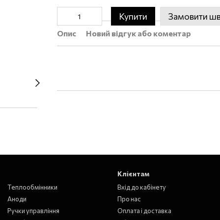
Купити
Замовити ш
Опис
Новий відгук або коментар
Клієнтам
Теплообмінники
Вхід до кабінету
Аноди
Про нас
Ручки управління
Оплата і доставка