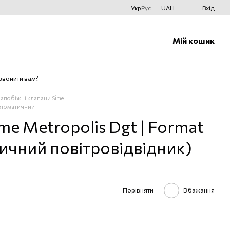
Укр
Рус
UAH
Вхід
Мій кошик
звонити вам?
 запобіжні клапани Sime
автоматичний
me Metropolis Dgt | Format
ичний повітровідвідник)
Порівняти
В бажання