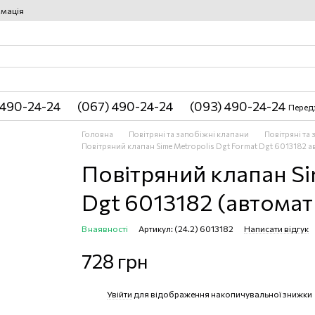
рмація
 490-24-24
(067) 490-24-24
(093) 490-24-24
Перед
Головна
Повітряні та запобіжні клапани
Повітряні та
Повітряний клапан Sime Metropolis Dgt Format Dgt 6013182 
Повітряний клапан Si
Dgt 6013182 (автомат
В наявності
Артикул: (24.2) 6013182
Написати відгук
728 грн
Увійти
для відображення накопичувальної знижки
%