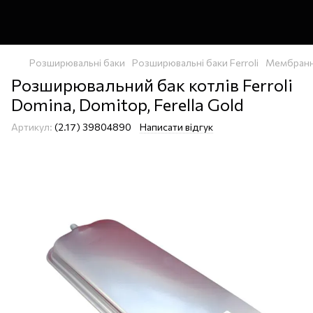
Розширювальні баки
Розширювальні баки Ferroli
Мембранний
Розширювальний бак котлів Ferroli
Domina, Domitop, Ferella Gold
Артикул:
(2.17) 39804890
Написати відгук