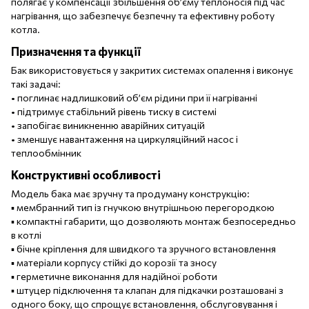
полягає у компенсації збільшення об’єму теплоносія під час
нагрівання, що забезпечує безпечну та ефективну роботу
котла.
Призначення та функції
Бак використовується у закритих системах опалення і виконує
такі задачі:
• поглинає надлишковий об’єм рідини при її нагріванні
• підтримує стабільний рівень тиску в системі
• запобігає виникненню аварійних ситуацій
• зменшує навантаження на циркуляційний насос і
теплообмінник
Конструктивні особливості
Модель бака має зручну та продуману конструкцію:
▪️ мембранний тип із гнучкою внутрішньою перегородкою
▪️ компактні габарити, що дозволяють монтаж безпосередньо
в котлі
▪️ бічне кріплення для швидкого та зручного встановлення
▪️ матеріали корпусу стійкі до корозії та зносу
▪️ герметичне виконання для надійної роботи
▪️ штуцер підключення та клапан для підкачки розташовані з
одного боку, що спрощує встановлення, обслуговування і