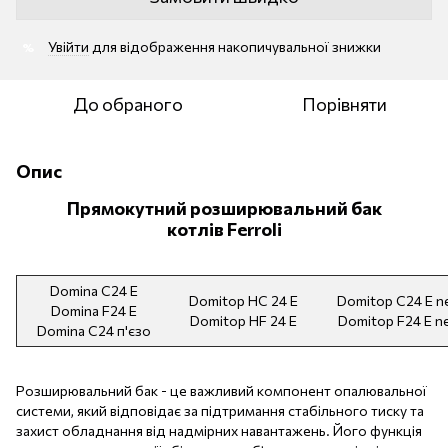
Увійти
для відображення накопичувальної знижки
%
До обраного
Порівняти
Опис
Прямокутний розширювальний бак
котлів Ferroli
Domina C24 Е
Domitop HC 24 Е
Domitop C24 Е 
Domina F24 Е
Domitop HF 24 Е
Domitop F24 Е n
Domina C24 п'єзо
Розширювальний бак - це важливий компонент опалювальної
системи, який відповідає за підтримання стабільного тиску та
захист обладнання від надмірних навантажень. Його функція