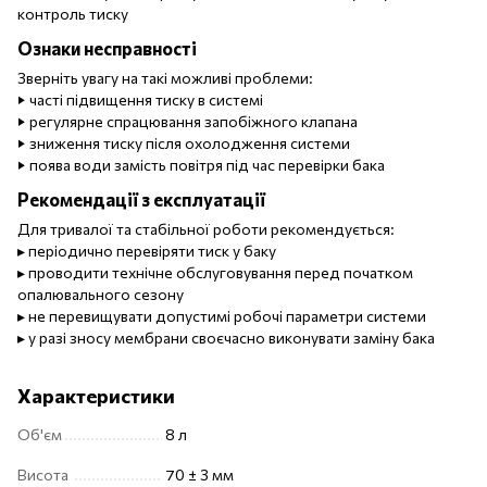
контроль тиску
Ознаки несправності
Зверніть увагу на такі можливі проблеми:
‣ часті підвищення тиску в системі
‣ регулярне спрацювання запобіжного клапана
‣ зниження тиску після охолодження системи
‣ поява води замість повітря під час перевірки бака
Рекомендації з експлуатації
Для тривалої та стабільної роботи рекомендується:
▸ періодично перевіряти тиск у баку
▸ проводити технічне обслуговування перед початком
опалювального сезону
▸ не перевищувати допустимі робочі параметри системи
▸ у разі зносу мембрани своєчасно виконувати заміну бака
Характеристики
Об'єм
8 л
Висота
70 ± 3 мм