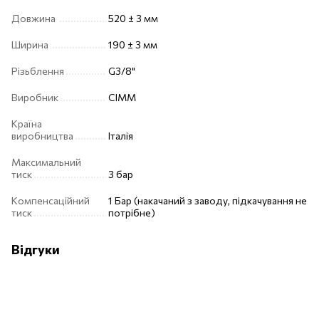
Довжина
520 ± 3 мм
Ширина
190 ± 3 мм
Різьблення
G3/8"
Виробник
CIMM
Країна
виробництва
Італія
Максимальний
тиск
3 бар
Компенсаційний
1 Бар (накачаний з заводу, підкачування не
тиск
потрібне)
Відгуки