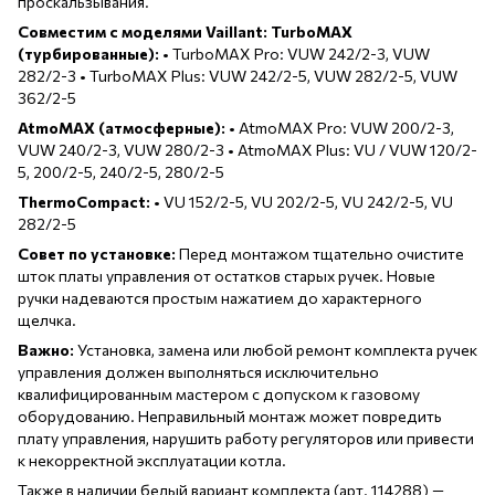
проскальзывания.
Совместим с моделями Vaillant:
TurboMAX
(турбированные):
• TurboMAX Pro: VUW 242/2-3, VUW
282/2-3 • TurboMAX Plus: VUW 242/2-5, VUW 282/2-5, VUW
362/2-5
AtmoMAX (атмосферные):
• AtmoMAX Pro: VUW 200/2-3,
VUW 240/2-3, VUW 280/2-3 • AtmoMAX Plus: VU / VUW 120/2-
5, 200/2-5, 240/2-5, 280/2-5
ThermoCompact:
• VU 152/2-5, VU 202/2-5, VU 242/2-5, VU
282/2-5
Совет по установке:
Перед монтажом тщательно очистите
шток платы управления от остатков старых ручек. Новые
ручки надеваются простым нажатием до характерного
щелчка.
Важно:
Установка, замена или любой ремонт комплекта ручек
управления должен выполняться исключительно
квалифицированным мастером с допуском к газовому
оборудованию. Неправильный монтаж может повредить
плату управления, нарушить работу регуляторов или привести
к некорректной эксплуатации котла.
Также в наличии белый вариант комплекта (арт. 114288) —