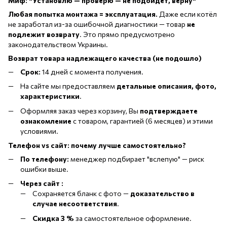
Миф: "Установлю — проверю — не подойдёт, верну"
Любая попытка монтажа = эксплуатация.
Даже если котёл
не заработал из-за ошибочной диагностики — товар
не
подлежит возврату
. Это прямо предусмотрено
законодательством Украины.
Возврат товара надлежащего качества (не подошло)
Срок:
14 дней с момента получения.
На сайте мы предоставляем
детальные описания, фото,
характеристики
.
Оформляя заказ через корзину, Вы
подтверждаете
ознакомление
с товаром, гарантией (6 месяцев) и этими
условиями.
Телефон vs сайт: почему лучше самостоятельно?
По телефону:
менеджер подбирает "вслепую" — риск
ошибки выше.
Через сайт :
Сохраняется бланк с фото —
доказательство в
случае несоответствия
.
Скидка 3 %
за самостоятельное оформление.