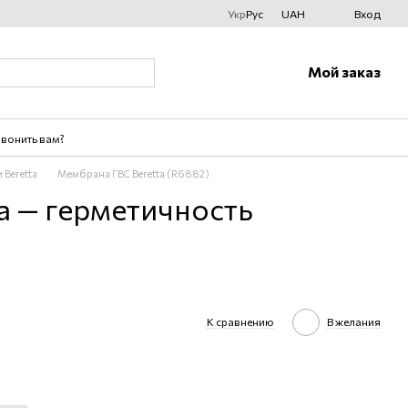
Укр
Рус
UAH
Вход
Мой заказ
вонить вам?
Beretta
Мембрана ГВС Beretta (R6882)
a — герметичность
К сравнению
В желания