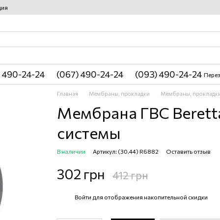
ция
 490-24-24
(067) 490-24-24
(093) 490-24-24
Перез
Главная
Мембраны, прокладки
Мембраны, прокладки 
Мембрана ГВС Berett
системы
В наличии
Артикул: (30.44) R6882
Оставить отзыв
302 грн
412 грн
Войти
для отображения накопительной скидки
%