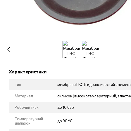
Характеристики
Тип
мембрана ГВС (гидравлический элемент
Материал
силикон (высокотемпературный, эласти
Робочий тиск
до 10 бар
Температурний
до 90 °C
діапазон