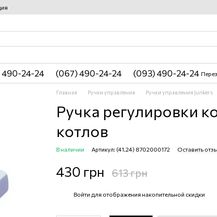
ция
 490-24-24
(067) 490-24-24
(093) 490-24-24
Перез
Главная
Ручки управления
Ручки управления Junkers
Ручка регулировки ко
котлов
В наличии
Артикул: (41.24) 8702000172
Оставить отз
430 грн
613 грн
Войти
для отображения накопительной скидки
%