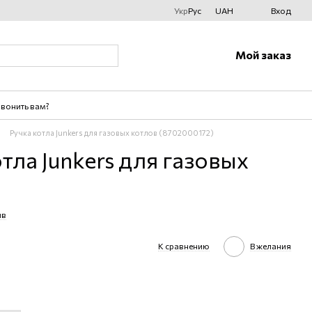
Укр
Рус
UAH
Вход
Мой заказ
вонить вам?
Ручка котла Junkers для газовых котлов (8702000172)
тла Junkers для газовых
ыв
К сравнению
В желания