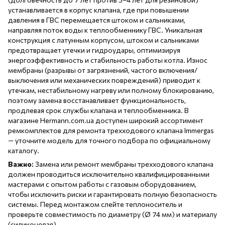
устанавливается в корпус клапана, где при повышении
давления в ГВС перемещается штоком и сальниками,
направляя поток воды к теплообменнику ГВС. Уникальная
конструкция с латунным корпусом, штоком и сальниками
предотвращает утечки и гидроудары, оптимизируя
энергоэффективность и стабильность работы котла. Износ
мембраны (разрывы от загрязнений, частого включения/
выключения или механических повреждений) приводит к
утечкам, нестабильному нагреву или полному блокированию,
поэтому замена восстанавливает функциональность,
продлевая срок службы клапана и теплообменника. В
магазине Hermann.com.ua доступен широкий ассортимент
ремкомплектов для ремонта трехходового клапана Immergas
— уточните модель для точного подбора по официальному
каталогу.
Важно:
Замена или ремонт мембраны трехходового клапана
должен проводиться исключительно квалифицированными
мастерами с опытом работы с газовым оборудованием,
чтобы исключить риски и гарантировать полную безопасность
системы. Перед монтажом слейте теплоноситель и
проверьте совместимость по диаметру (Ø 74 мм) и материалу
(силиконовая).