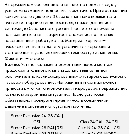
В нормальном состоянии клапан плотно прижат к седлу
усилием пружины и полностью герметичен. При достижении
критического давления 3 бара клапан приоткрывается и
выпускает порцию теплоносителя, снижая давление в
системе до безопасного уровня. После этого пружина
возвращает клапан в закрытое положение, полностью
восстанавливая работу котла. Материал корпуса —
высококачественная латунь, устойчивая к коррозии и
долговечная в условиях высоких температур и давления.
Фиксация — скобой.
Важно:
Установка, замена, ремонт или любой монтаж
предохранительного клапана должен выполняться
исключительно квалифицированным мастером с допуском к
газовому оборудованию. Неправильный монтаж может
привести к утечке теплоносителя, гидроудару, повреждению
котла или аварийным ситуациям. После установки
обязательно проверьте герметичность соединений,
давление в системе и отсутствие протечек.
Super Exclusive 24-28 CAI |
CSI
Ciao 24 CAI - 24 CSI
Super Exclusive 28 RAI | RSI
Ciao N 24-28 CAI | CSI
Super Exclusive 28 RSI MIX
Ciao 24 CSI NORD