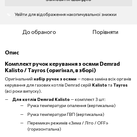
Увійти
для відображення накопичувальної знижки
%
До обраного
Порівняти
Опис
Комплект ручок керування з осями Demrad
Kalisto / Tayros (оригінал, в зборі)
Оригінальний
набір ручок з осями
— повна заміна всіх органів
керування для газових котлів Demrad серій
Kalisto
та
Tayros
(всі роки випуску).
Для котлів Demrad Kalisto
— комплект 3 шт:
Ручка температури опалення (вертикальна)
Ручка температури ГВП (вертикальна)
Перемикач режимів «Зима / Літо / OFF»
(горизонтальна)