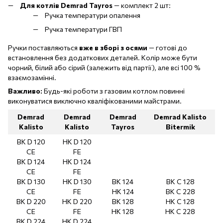
Для котлів Demrad Tayros
— комплект 2 шт:
Ручка температури опалення
Ручка температури ГВП
Ручки поставляються
вже в зборі з осями
— готові до
встановлення без додаткових деталей. Колір може бути
чорний, білий або сірий (залежить від партії), але всі 100 %
взаємозамінні.
Важливо:
Будь-які роботи з газовим котлом повинні
виконуватися виключно кваліфікованими майстрами.
Demrad
Demrad
Demrad
Demrad Kalisto
Kalisto
Kalisto
Tayros
Bitermik
BK D 120
HK D 120
CE
FE
BK D 124
HK D 124
CE
FE
BK D 130
HK D 130
ВК 124
BK C 128
CE
FE
НК 124
BK C 228
BK D 220
HK D 220
BK 128
HK C 128
CE
FE
HK 128
HK C 228
BK D 224
HK D 224