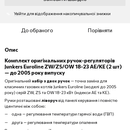
Увійти
для відображення накопичувальної знижки
%
До обраного
Порівняти
Опис
Комплект оригінальних ручок-регуляторів
Junkers Euroline ZW/ZS/OW 18-23 AE/KE (2 шт)
— до 2005 року випуску
Оригінальний
набір з двох ручок
— точна заміна для
класичних газових котлів Junkers Euroline (моделі до 2005
року) серій ZW, ZS та OW 18-23 кВт (індекси AE та KE).
Ручки розташовані
ліворуч
від панелі керування і повністю
ідентичні між собою:
одна — регулювання температури гарячої води (ГВП)
друга — регулювання температури опалення