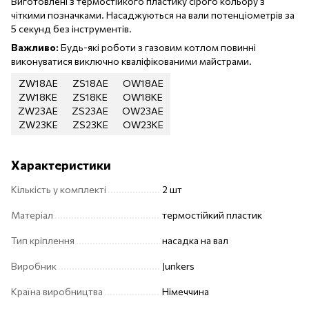
Виготовлені з термостійкого пластику сірого кольору з
чіткими позначками. Насаджуються на вали потенціометрів за
5 секунд без інструментів.
Важливо:
Будь-які роботи з газовим котлом повинні
виконуватися виключно кваліфікованими майстрами.
ZW18AE
ZS18AE
OW18AE
ZW18KE
ZS18KE
OW18KE
ZW23AE
ZS23AE
OW23AE
ZW23KE
ZS23KE
OW23KE
Характеристики
Кількість у комплекті
2 шт
Матеріал
термостійкий пластик
Тип кріплення
насадка на вал
Виробник
Junkers
Країна виробництва
Німеччина