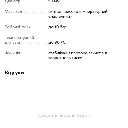
Діаметр
50 мм
Матеріал
силікон (високотемпературний,
еластичний)
Робочий тиск
до 10 бар
Температурний
діапазон
до 90 °C
Функція
стабілізація протоку, захист від
зворотного тиску
Відгуки
Додайте перший відгук