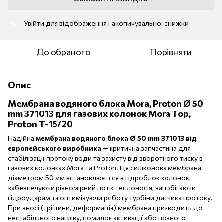
Увійти
для відображення накопичувальної знижки
%
До обраного
Порівняти
Опис
Мембрана водяного блока Mora, Proton Ø 50
mm 371013 для газових колонок Mora Top,
Proton T-15/20
Надійна
мембрана водяного блока Ø 50 mm 371013 від
європейського виробника
— критична запчастина для
стабілізації протоку води та захисту від зворотного тиску в
газових колонках Mora та Proton. Ця силіконова мембрана
діаметром 50 мм встановлюється в гідроблок колонок,
забезпечуючи рівномірний потік теплоносія, запобігаючи
гідроударам та оптимізуючи роботу турбіни датчика протоку.
При зносі (тріщини, деформація) мембрана призводить до
нестабільного нагріву, помилок активації або повного