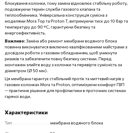
блокування колонки, тому заміна відновлює стабільну роботу,
подовжуючи термін служби газового клапана та
теплообмінника. Універсальна конструкція сумісна з
моделями Mora Top та Proton T, витримуючи тиск до 10 бар та
температуру до 90 °C, гарантуючи безпеку та
енергоефективність.
Важливо:
Заміна або ремонт мембрани водяного блока
повинна виконуватися виключно кваліфікованими майстрами з
досвідом роботи з газовим обладнанням, щоб уникнути
ризиків та забезпечити повну безпеку системи. Перед
монтажем злийте воду з колонки та перевірте сумісність за
діаметром (Ø 50 мм).
Ця мембрана гарантує стабільний протік та миттєвий нагрів у
газових колонках Mora та Proton, оптимізуючи комфорт ГВП
— практичне рішення для профілактики в проточних системах
гарячої води.
Характеристики
Тип
мембрана водяного блока