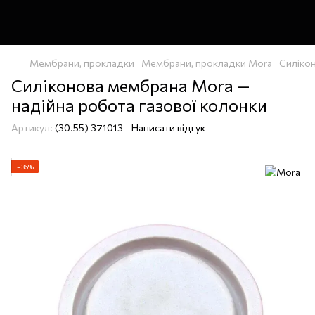
Мембрани, прокладки
Мембрани, прокладки Mora
Силіко
Силіконова мембрана Mora —
надійна робота газової колонки
Артикул:
(30.55) 371013
Написати відгук
−36%