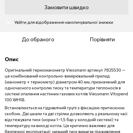
Замовити швидко
Увійти
для відображення накопичувальної знижки
%
До обраного
Порівняти
Опис
Оригінальний термоманометр Viessmann артикул 7825530 —
це комбінований контрольно-вимірювальний прилад
(манометр + термометр) діаметром 40 мм, призначений для
одночасного контролю тиску та температури теплоносія в
системі опалення настінних газових котлів Viessmann Vitopend
100 WH1B.
Встановлюється на гідравлічній групі з фіксацією притискною
скобою. Дві шкали та дві стрілки дозволяють у реальному часі
відстежувати тиск (норма 1–1,5 бар у холодній системі) та
температуру на виході котла. Це критично важливо для
безпечної експлуатації: низький тиск вимагає підживлення