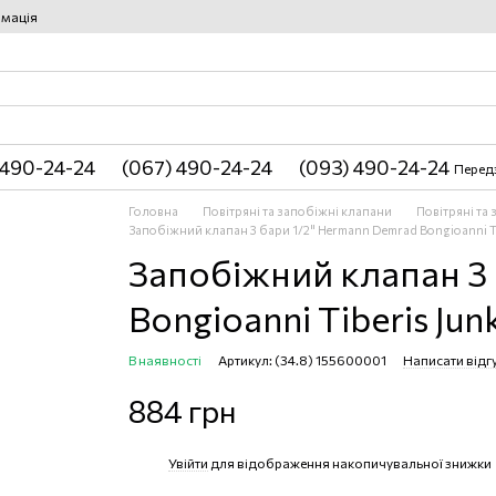
рмація
 490-24-24
(067) 490-24-24
(093) 490-24-24
Перед
Головна
Повітряні та запобіжні клапани
Повітряні та
Запобіжний клапан 3 бари 1/2" Hermann Demrad Bongioanni 
Запобіжний клапан 3
Bongioanni Tiberis Jun
В наявності
Артикул: (34.8) 155600001
Написати відг
884 грн
Увійти
для відображення накопичувальної знижки
%