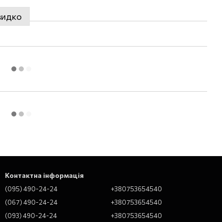
видко
Контактна інформація
(095) 490-24-24
+380753654540
(067) 490-24-24
+380753654540
(093) 490-24-24
+380753654540