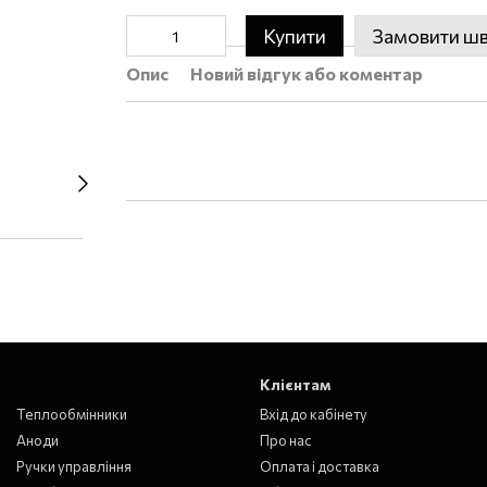
Купити
Замовити ш
Опис
Новий відгук або коментар
Клієнтам
Теплообмінники
Вхід до кабінету
Аноди
Про нас
Ручки управління
Оплата і доставка