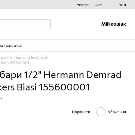
Укр
Рус
UAH
Вхід
Мій кошик
звонити вам?
 запобіжні клапани Без бренду
Tiberis 155600001
 бари 1/2" Hermann Demrad
kers Biasi 155600001
ук
Порівняти
В бажання