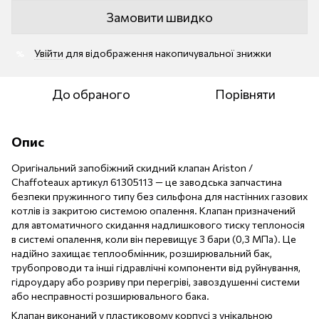
Замовити швидко
Увійти
для відображення накопичувальної знижки
%
До обраного
Порівняти
Опис
Оригінальний запобіжний скидний клапан Ariston /
Chaffoteaux артикул 61305113 — це заводська запчастина
безпеки пружинного типу без сильфона для настінних газових
котлів із закритою системою опалення. Клапан призначений
для автоматичного скидання надлишкового тиску теплоносія
в системі опалення, коли він перевищує 3 бари (0,3 МПа). Це
надійно захищає теплообмінник, розширювальний бак,
трубопроводи та інші гідравлічні компоненти від руйнування,
гідроудару або розриву при перегріві, завоздушенні системи
або несправності розширювального бака.
Клапан виконаний у пластиковому корпусі з унікальною