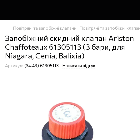
Повітряні та запобіжні клапани
Повітряні та запобіжні клап
Запобіжний скидний клапан Ariston
Chaffoteaux 61305113 (3 бари, для
Niagara, Genia, Balixia)
Артикул:
(34.43) 61305113
Написати відгук