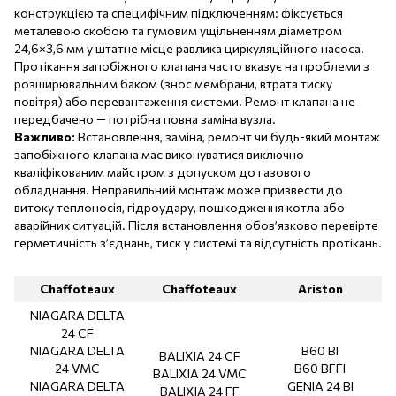
конструкцією та специфічним підключенням: фіксується
металевою скобою та гумовим ущільненням діаметром
24,6×3,6 мм у штатне місце равлика циркуляційного насоса.
Протікання запобіжного клапана часто вказує на проблеми з
розширювальним баком (знос мембрани, втрата тиску
повітря) або перевантаження системи. Ремонт клапана не
передбачено — потрібна повна заміна вузла.
Важливо:
Встановлення, заміна, ремонт чи будь-який монтаж
запобіжного клапана має виконуватися виключно
кваліфікованим майстром з допуском до газового
обладнання. Неправильний монтаж може призвести до
витоку теплоносія, гідроудару, пошкодження котла або
аварійних ситуацій. Після встановлення обов’язково перевірте
герметичність з’єднань, тиск у системі та відсутність протікань.
Chaffoteaux
Chaffoteaux
Ariston
NIAGARA DELTA
24 CF
NIAGARA DELTA
B60 BI
BALIXIA 24 CF
24 VMC
B60 BFFI
BALIXIA 24 VMC
NIAGARA DELTA
GENIA 24 BI
BALIXIA 24 FF