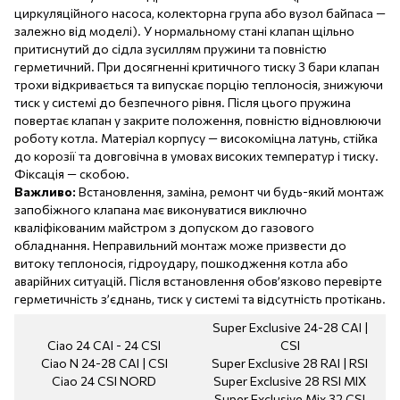
циркуляційного насоса, колекторна група або вузол байпаса —
залежно від моделі). У нормальному стані клапан щільно
притиснутий до сідла зусиллям пружини та повністю
герметичний. При досягненні критичного тиску 3 бари клапан
трохи відкривається та випускає порцію теплоносія, знижуючи
тиск у системі до безпечного рівня. Після цього пружина
повертає клапан у закрите положення, повністю відновлюючи
роботу котла. Матеріал корпусу — високоміцна латунь, стійка
до корозії та довговічна в умовах високих температур і тиску.
Фіксація — скобою.
Важливо:
Встановлення, заміна, ремонт чи будь-який монтаж
запобіжного клапана має виконуватися виключно
кваліфікованим майстром з допуском до газового
обладнання. Неправильний монтаж може призвести до
витоку теплоносія, гідроудару, пошкодження котла або
аварійних ситуацій. Після встановлення обов’язково перевірте
герметичність з’єднань, тиск у системі та відсутність протікань.
Super Exclusive 24-28 CAI |
Ciao 24 CAI - 24 CSI
CSI
Ciao N 24-28 CAI | CSI
Super Exclusive 28 RAI | RSI
Ciao 24 CSI NORD
Super Exclusive 28 RSI MIX
Super Exclusive Mix 32 CSI