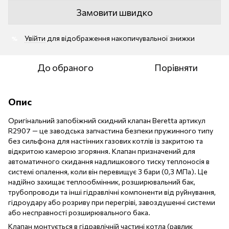
Замовити швидко
Увійти
для відображення накопичувальної знижки
%
До обраного
Порівняти
Опис
Оригінальний запобіжний скидний клапан Beretta артикул
R2907 — це заводська запчастина безпеки пружинного типу
без сильфона для настінних газових котлів із закритою та
відкритою камерою згоряння. Клапан призначений для
автоматичного скидання надлишкового тиску теплоносія в
системі опалення, коли він перевищує 3 бари (0,3 МПа). Це
надійно захищає теплообмінник, розширювальний бак,
трубопроводи та інші гідравлічні компоненти від руйнування,
гідроудару або розриву при перегріві, завоздушенні системи
або несправності розширювального бака.
Клапан монтується в гідравлічній частині котла (равлик