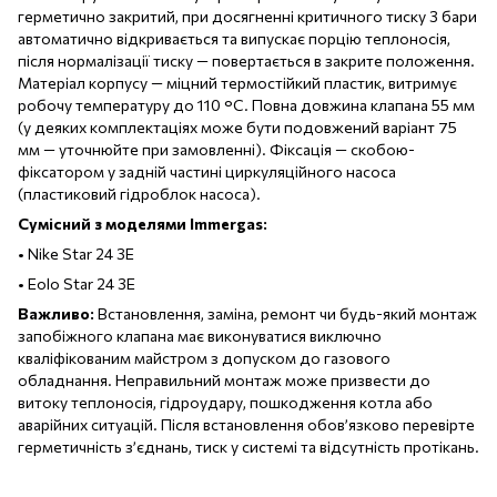
герметично закритий, при досягненні критичного тиску 3 бари
автоматично відкривається та випускає порцію теплоносія,
після нормалізації тиску — повертається в закрите положення.
Матеріал корпусу — міцний термостійкий пластик, витримує
робочу температуру до 110 °C. Повна довжина клапана 55 мм
(у деяких комплектаціях може бути подовжений варіант 75
мм — уточнюйте при замовленні). Фіксація — скобою-
фіксатором у задній частині циркуляційного насоса
(пластиковий гідроблок насоса).
Сумісний з моделями Immergas:
• Nike Star 24 3E
• Eolo Star 24 3E
Важливо:
Встановлення, заміна, ремонт чи будь-який монтаж
запобіжного клапана має виконуватися виключно
кваліфікованим майстром з допуском до газового
обладнання. Неправильний монтаж може призвести до
витоку теплоносія, гідроудару, пошкодження котла або
аварійних ситуацій. Після встановлення обов’язково перевірте
герметичність з’єднань, тиск у системі та відсутність протікань.