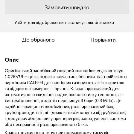
Замовити швидко
Увійти
для відображення накопичувальної знижки
%
До обраного
Порівняти
Опис
Оригінальний запобіжний скидний клапан Immergas артикул
1.026579 — це заводська запчастина безпеки від італійського
виробника CALEFFI для настінних газових котлів із закритою
та відкритою камерою згоряння. Клапан призначений для
автоматичного скидання надлишкового тиску теплоносія в
системі опалення, коли він перевищує 3 бари (0,3 МПа). Це
надійно захищає теплообмінник, розширювальний бак,
трубопроводи та інші гідравлічні компоненти від руйнування,
гідроудару або розриву при перегріві, завоздушенні системи
або несправності розширювального бака.
Клапан пружинного типу: при нормальному тиску він