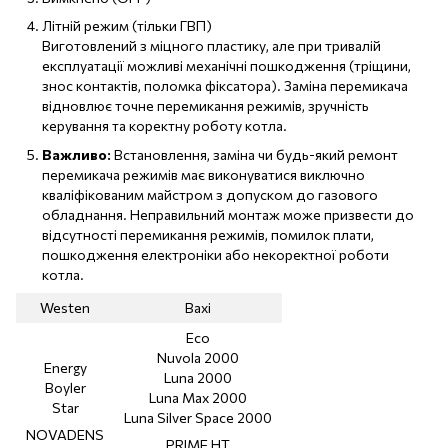
Літній режим (тільки ГВП)
Виготовлений з міцного пластику, але при тривалій
експлуатації можливі механічні пошкодження (тріщини,
знос контактів, поломка фіксатора). Заміна перемикача
відновлює точне перемикання режимів, зручність
керування та коректну роботу котла.
Важливо:
Встановлення, заміна чи будь-який ремонт
перемикача режимів має виконуватися виключно
кваліфікованим майстром з допуском до газового
обладнання. Неправильний монтаж може призвести до
відсутності перемикання режимів, помилок плати,
пошкодження електроніки або некоректної роботи
котла.
Westen
Baxi
Eco
Nuvola 2000
Energy
Luna 2000
Boyler
Luna Max 2000
Star
Luna Silver Space 2000
NOVADENS
PRIME HT